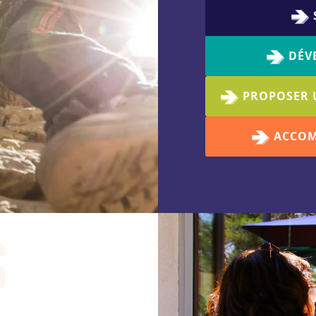
DÉV
PROPOSER 
ACCOM
s