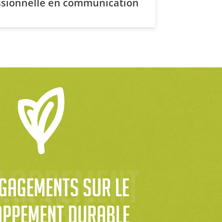
essionnelle en communication
loppement 
gagements sur le 
durable
oppement durable