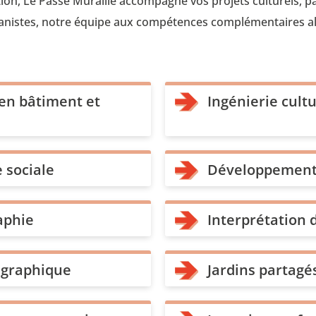
tion, Le Passe Muraille accompagne vos projets culturels, pa
nistes, notre équipe aux compétences complémentaires allie
 en bâtiment et
Ingénierie cultu
 sociale
Développement t
aphie
Interprétation 
 graphique
Jardins partag