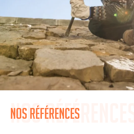
Nos référence
Nos références