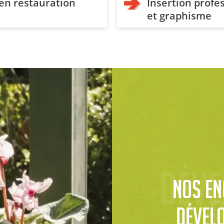
 en restauration
Insertion prof
et graphisme
déve
Nos en
dével