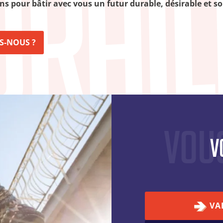
 pour bâtir avec vous un futur durable, désirable et sol
S-NOUS ?
Vou
V
VA