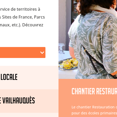
vice de territoires à
 Sites de France, Parcs
onaux, etc.). Découvrez
 LOCALE
Chantier Restaur
E VAILHAUQUÈS
Le chantier Restauration c
pour des écoles primaires 