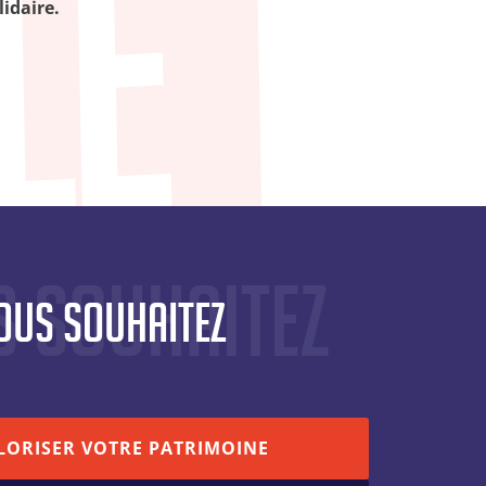
idaire.
s souhaitez
ous souhaitez
LORISER VOTRE PATRIMOINE