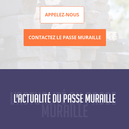
APPELEZ-NOUS
CONTACTEZ LE PASSE MURAILLE
L'actualité du Passe 
L'actualité du Passe Muraille
Muraille