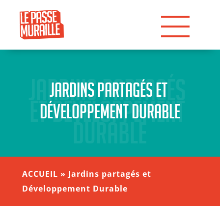
Jardins partagés 
Jardins partagés et 
et Développement 
Développement Durable
Durable
ACCUEIL
»
Jardins partagés et
Développement Durable