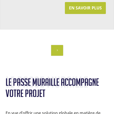
EN SAVOIR PLUS
3
Le Passe Muraille
Le Passe Muraille accompagne 
votre projet
En vue d’offrir une solution globale en matière de