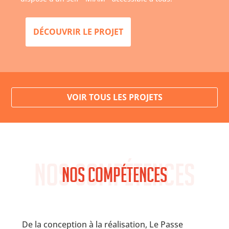
DÉCOUVRIR LE PROJET
VOIR TOUS LES PROJETS
Nos compétences
Nos compétences
De la conception à la réalisation, Le Passe