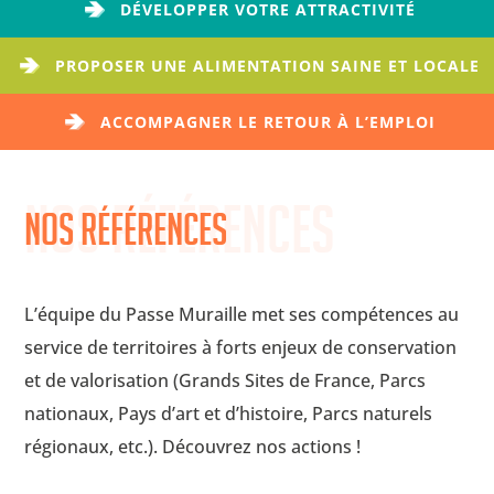
DÉVELOPPER VOTRE ATTRACTIVITÉ
PROPOSER UNE ALIMENTATION SAINE ET LOCALE
ACCOMPAGNER LE RETOUR À L’EMPLOI
Nos références
Nos références
L’équipe du Passe Muraille met ses compétences au
service de territoires à forts enjeux de conservation
et de valorisation (Grands Sites de France, Parcs
nationaux, Pays d’art et d’histoire, Parcs naturels
régionaux, etc.). Découvrez nos actions !