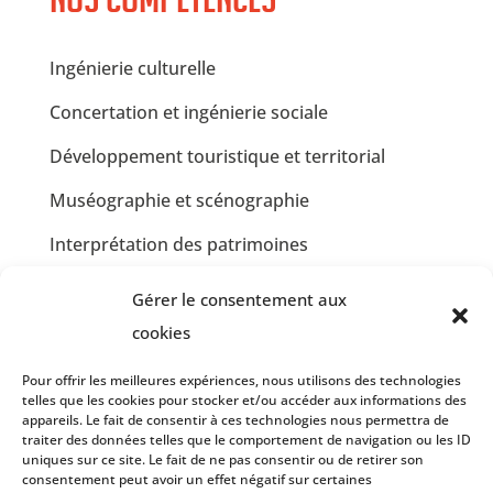
Ingénierie culturelle
Concertation et ingénierie sociale
Développement touristique et territorial
Muséographie et scénographie
Interprétation des patrimoines
Communication et design graphique
Gérer le consentement aux
Jardins partagés et Développement Durable
cookies
Insertion professionnelle en restauration
Pour offrir les meilleures expériences, nous utilisons des technologies
telles que les cookies pour stocker et/ou accéder aux informations des
collective
appareils. Le fait de consentir à ces technologies nous permettra de
traiter des données telles que le comportement de navigation ou les ID
Insertion professionnelle en communication et
uniques sur ce site. Le fait de ne pas consentir ou de retirer son
graphisme
consentement peut avoir un effet négatif sur certaines