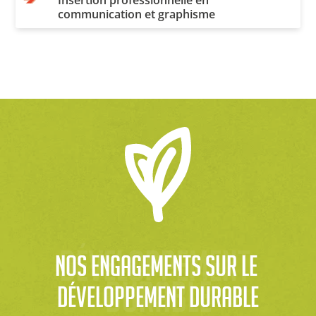
Insertion professionnelle en
communication et graphisme
développement 
Nos engagements sur le 
durable
développement durable