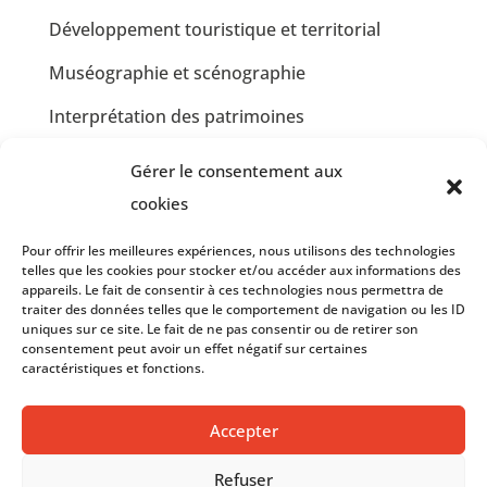
Développement touristique et territorial
Muséographie et scénographie
Interprétation des patrimoines
Communication et design graphique
Gérer le consentement aux
Jardins partagés et Développement Durable
cookies
Insertion professionnelle en restauration
Pour offrir les meilleures expériences, nous utilisons des technologies
collective
telles que les cookies pour stocker et/ou accéder aux informations des
appareils. Le fait de consentir à ces technologies nous permettra de
traiter des données telles que le comportement de navigation ou les ID
Insertion professionnelle en communication et
uniques sur ce site. Le fait de ne pas consentir ou de retirer son
graphisme
consentement peut avoir un effet négatif sur certaines
caractéristiques et fonctions.
Accepter
© 2023 – LE PASSE MURAILLE –
Mentions Légales
et
Politique de Confidentialité
– Réalisation par
Refuser