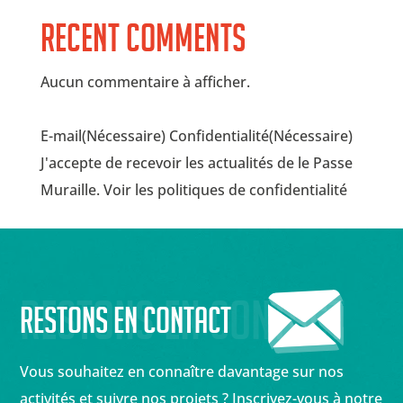
Recent Comments
Aucun commentaire à afficher.
E-mail(Nécessaire) Confidentialité(Nécessaire)
J'accepte de recevoir les actualités de le Passe
Muraille. Voir les politiques de confidentialité
Restons en contact
Restons en contact
Vous souhaitez en connaître davantage sur nos
activités et suivre nos projets ? Inscrivez-vous à notre