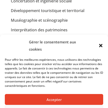
Concertation et ingénierie sociale
Développement touristique et territorial
Muséographie et scénographie
Interprétation des patrimoines
Communication et design graphique
Gérer le consentement aux
Jardins partagés et Développement Durable
cookies
Insertion professionnelle en restauration
Pour offrir les meilleures expériences, nous utilisons des technologies
telles que les cookies pour stocker et/ou accéder aux informations des
collective
appareils. Le fait de consentir à ces technologies nous permettra de
traiter des données telles que le comportement de navigation ou les ID
Insertion professionnelle en communication et
uniques sur ce site. Le fait de ne pas consentir ou de retirer son
graphisme
consentement peut avoir un effet négatif sur certaines
caractéristiques et fonctions.
Accepter
© 2023 – LE PASSE MURAILLE –
Mentions Légales
et