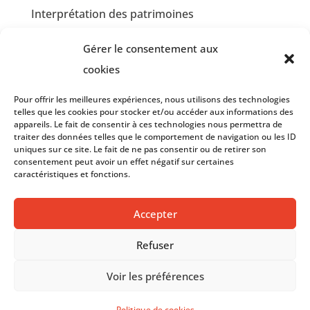
Interprétation des patrimoines
Communication et design graphique
Gérer le consentement aux
Jardins partagés et Développement Durable
cookies
Insertion professionnelle en restauration
Pour offrir les meilleures expériences, nous utilisons des technologies
collective
telles que les cookies pour stocker et/ou accéder aux informations des
appareils. Le fait de consentir à ces technologies nous permettra de
traiter des données telles que le comportement de navigation ou les ID
Insertion professionnelle en communication et
uniques sur ce site. Le fait de ne pas consentir ou de retirer son
graphisme
consentement peut avoir un effet négatif sur certaines
caractéristiques et fonctions.
Accepter
© 2023 – LE PASSE MURAILLE –
Mentions Légales
et
Politique de Confidentialité
– Réalisation par
Refuser
Janvier – Agence de communication
Voir les préférences
Politique de cookies