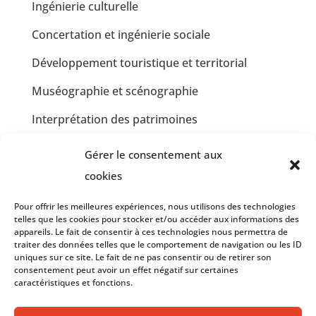
Ingénierie culturelle
Concertation et ingénierie sociale
Développement touristique et territorial
Muséographie et scénographie
Interprétation des patrimoines
Communication et design graphique
Gérer le consentement aux
Jardins partagés et Développement Durable
cookies
Insertion professionnelle en restauration
Pour offrir les meilleures expériences, nous utilisons des technologies
collective
telles que les cookies pour stocker et/ou accéder aux informations des
appareils. Le fait de consentir à ces technologies nous permettra de
traiter des données telles que le comportement de navigation ou les ID
Insertion professionnelle en communication et
uniques sur ce site. Le fait de ne pas consentir ou de retirer son
graphisme
consentement peut avoir un effet négatif sur certaines
caractéristiques et fonctions.