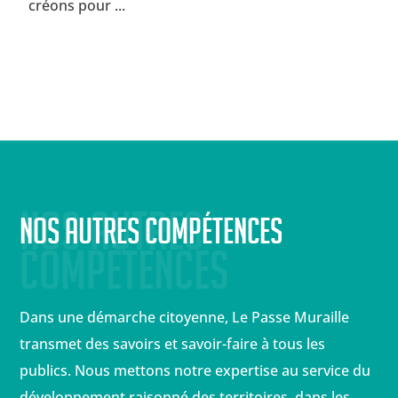
créons pour ...
Nos autres 
Nos autres compétences
compétences
Dans une démarche citoyenne, Le Passe Muraille
transmet des savoirs et savoir-faire à tous les
publics. Nous mettons notre expertise au service du
développement raisonné des territoires, dans les