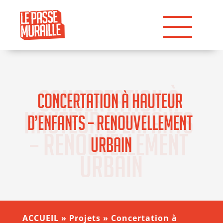
Concertation à 
Concertation à hauteur 
hauteur d’enfants 
d’enfants – renouvellement 
– renouvellement 
urbain
urbain
ACCUEIL
»
Projets
»
Concertation à