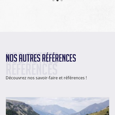
Nos autres 
Nos autres références
références
Découvrez nos savoir-faire et références !