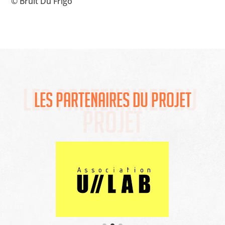
© Bruit Du Frigo
Les partenaires du 
Les partenaires du projet
projet