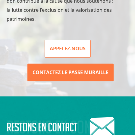
don contribue à la cause que nous soutenons :
la lutte contre l’exclusion et la valorisation des
patrimoines.
APPELEZ-NOUS
CONTACTEZ LE PASSE MURAILLE
Restons en contact
Restons en contact