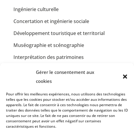
Ingénierie culturelle
Concertation et ingénierie sociale
Développement touristique et territorial
Muséographie et scénographie
Interprétation des patrimoines
Communication et design graphique
Gérer le consentement aux
Jardins partagés et Développement Durable
cookies
Insertion professionnelle en restauration
Pour offrir les meilleures expériences, nous utilisons des technologies
collective
telles que les cookies pour stocker et/ou accéder aux informations des
appareils. Le fait de consentir à ces technologies nous permettra de
traiter des données telles que le comportement de navigation ou les ID
Insertion professionnelle en communication et
uniques sur ce site. Le fait de ne pas consentir ou de retirer son
graphisme
consentement peut avoir un effet négatif sur certaines
caractéristiques et fonctions.