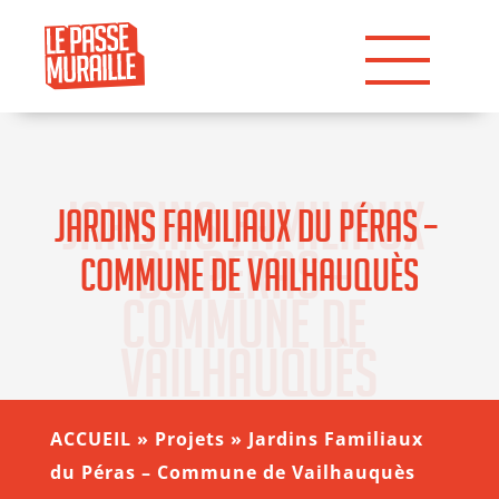
Jardins Familiaux 
Jardins Familiaux du Péras – 
du Péras – 
Commune de Vailhauquès
Commune de 
Vailhauquès
ACCUEIL
»
Projets
»
Jardins Familiaux
du Péras – Commune de Vailhauquès