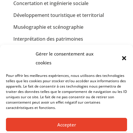
Concertation et ingénierie sociale
Développement touristique et territorial
Muséographie et scénographie
Interprétation des patrimoines
Communication et design graphique
Gérer le consentement aux
Jardins partagés et Développement Durable
cookies
Insertion professionnelle en restauration
Pour offrir les meilleures expériences, nous utilisons des technologies
collective
telles que les cookies pour stocker et/ou accéder aux informations des
appareils. Le fait de consentir à ces technologies nous permettra de
traiter des données telles que le comportement de navigation ou les ID
Insertion professionnelle en communication et
uniques sur ce site. Le fait de ne pas consentir ou de retirer son
graphisme
consentement peut avoir un effet négatif sur certaines
caractéristiques et fonctions.
Accepter
© 2023 – LE PASSE MURAILLE –
Mentions Légales
et