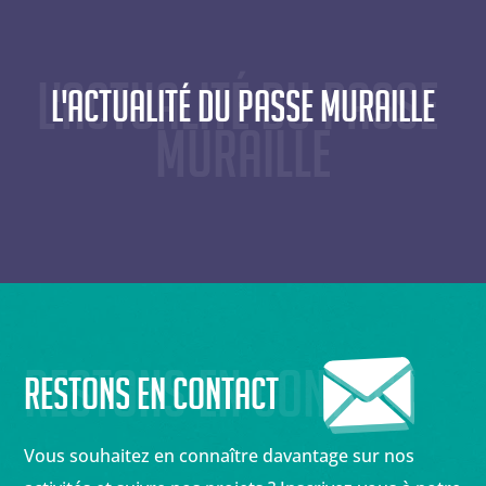
L'actualité du Passe 
L'actualité du Passe Muraille
Muraille
Restons en contact
Restons en contact
Vous souhaitez en connaître davantage sur nos