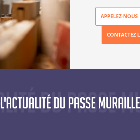
APPELEZ-NOUS
CONTACTEZ L
alité du Passe M
L'actualité du Passe Muraille