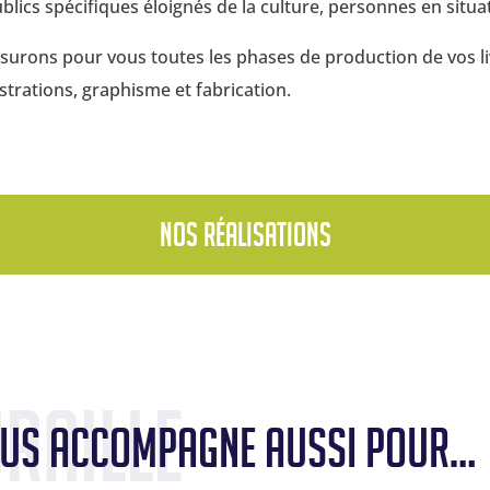
lics spécifiques éloignés de la culture, personnes en situat
ssurons pour vous toutes les phases de production de vos l
lustrations, graphisme et fabrication.
Nos réalisations
raille
vous accompagne aussi pour…