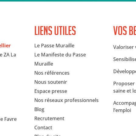
Liens utiles
Vos b
lier
Le Passe Muraille
Valoriser
e ZA La
Le Manifeste du Passe
Sensibilis
Muraille
Développe
Nos références
Nous soutenir
Proposer 
saine et l
Espace presse
Nos réseaux professionnels
Accompagn
Blog
l’emploi
Recrutement
ue Favre
Contact