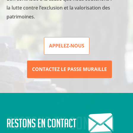
la lutte contre l’exclusion et la valorisation des
patrimoines.
APPELEZ-NOUS
CONTACTEZ LE PASSE MURAILLE
Restons en contact
Restons en contact