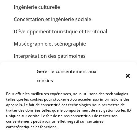
Ingénierie culturelle
Concertation et ingénierie sociale
Développement touristique et territorial
Muséographie et scénographie
Interprétation des patrimoines
Communication et design graphique
Gérer le consentement aux
Jardins partagés et Développement Durable
cookies
Insertion professionnelle en restauration
Pour offrir les meilleures expériences, nous utilisons des technologies
telles que les cookies pour stocker et/ou accéder aux informations des
collective
appareils. Le fait de consentir à ces technologies nous permettra de
traiter des données telles que le comportement de navigation ou les ID
Insertion professionnelle en communication et
uniques sur ce site. Le fait de ne pas consentir ou de retirer son
graphisme
consentement peut avoir un effet négatif sur certaines
caractéristiques et fonctions.