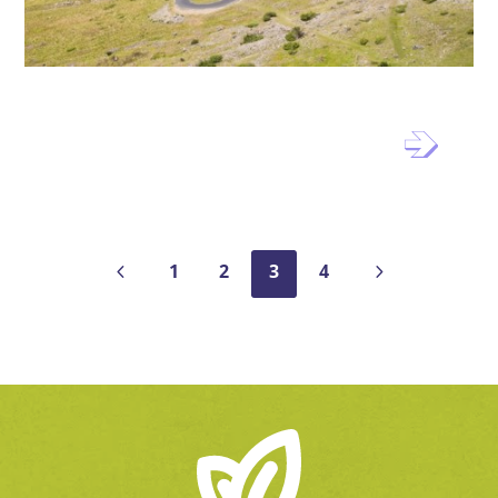
Interprétation pour le Parc
national du Mercantour
4
5
1
2
3
4