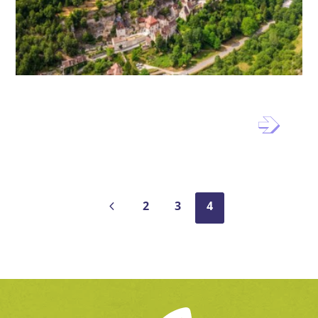
Signalétique interprétative de
Rocamadour – Grand Site
4
2
3
4