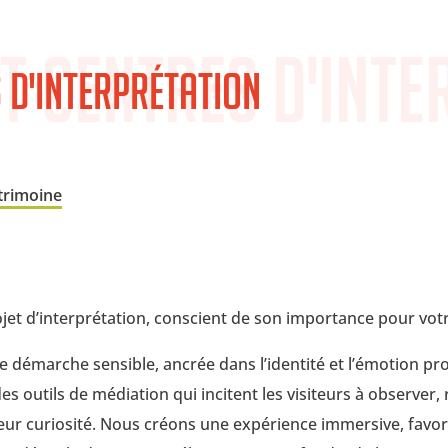
t Centres d'inte
 d'interprétation
trimoine
jet d’interprétation, conscient de son importance pour vo
ne démarche sensible, ancrée dans l’identité et l’émotion p
es outils de médiation qui incitent les visiteurs à observer,
i leur curiosité. Nous créons une expérience immersive, favor