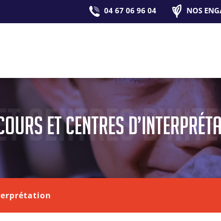
04 67 06 96 04
NOS ENG
t Centres d’int
ours et Centres d’interprét
terprétation