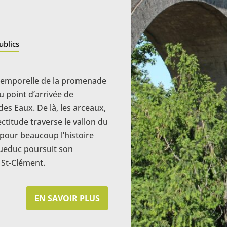
ublics
temporelle de la promenade
 point d’arrivée de
es Eaux. De là, les arceaux,
titude traverse le vallon du
pour beaucoup l’histoire
queduc poursuit son
 St-Clément.
EN SAVOIR PLUS